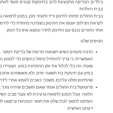
בילדים, הבדיקה מתבצעת לרוב בתינוקות קטנים מאוד לאחר
בבית היולדות.
בבית החולים יפתחו לתינוק וריד ולאחר מכן, במכון לרפואה גר
לקראת הצילום יעטפו את התינוק בשמיכה מיוחדת כדי להימנע מ
אחד ההורים נכנס עם התינוק לחדר ונמצא אתו כל הזמן.
הטיפים שלנו:
הרבה פעמים כשיש תוצאות חריגות של בדיקת הסקר, הה
האפשרית, כי צריך להתחיל טיפול בהקדם כדי למנוע 
שעות, וזה בלי לכלול את זמן ההמתנה במיון. הצטיידו 
במיון עם תינוקת בת תשעה ימים, ולא מאשפזים אתכם
שהתינוק פולט עליכם, משככי כאבים לאמא אחרי לידה, א
פרוטוקול בית החולים אומר שאם חושבים שיהיה צורך במ
הלאה. אבל המכון לרפואה גרעינית לא עובד סביב השעו
העדפנו לחסוך לבת שלנו את חוסר הנוכחות וביקשנו ל
דעתנו האישית.