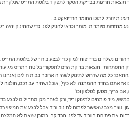
 תוצאות חריגות בבדיקת הסקר לתפקוד בלוטת התריס שנלקחת בש
עינית יוזרק לתוכו החומר הרדיואקטיבי.
תזוזות מיותרות. מותר וכדאי להניק לפני כדי שהתינוק יהיה רגוע 
ורים נשלחים בדחיפות למיון כדי לבצע בירור של בלוטת התריס 
נזק התפתחותי. תוצאות בדיקת הדם לתפקודי בלוטת התריס מגיעו
בהתאם: כל מה שדרוש לתינוק לשהייה ארוכה בבית חולים (אנחנו ה
 אז אתם בחדר ההמתנה. לא כיף), אוכל ושתיה עבורכם, חולצה 
ם צריך, מטען לטלפון וכו'.
יפוי, מיד פותחים לתינוק וריד, ורק לאחר מכן מתחילים לבצע בדיק
ן. נוצר מצב שאפשר לפתוח לתינוק וריד אבל לבצע את המיפוי רק
דחות את פתיחת הווריד עד לפני הבדיקה. כמובן שזאת לא המלצה 