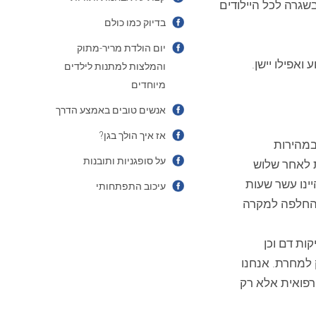
גרה לכל היילודים
בדיוק כמו כולם
יום הולדת מריר-מתוק
ואפילו יישן.
והמלצות למתנות לילדים
מיוחדים
אנשים טובים באמצע הדרך
אז איך הולך בגן?
במהירות
על סופגניות ותובנות
ת לאחר שלוש
יינו עשר שעות
עיכוב התפתחותי
להחלפה למקרה
ות דם וכן
 למחרת. אנחנו
רפואית אלא רק